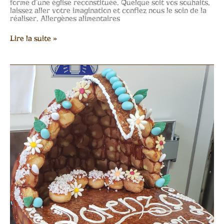
forme d’une église reconstituée. Quelque soit vos souhaits,
laissez aller votre imagination et confiez nous le soin de la
réaliser. Allergènes alimentaires
Lire la suite »
Pièces
montées
berceau
ou
landau