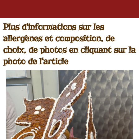
o
r
e
k
a
s
m
t
Plus d'informations sur les
allergènes et composition, de
choix, de photos en cliquant sur la
photo de l'article
Le
temps
des
pièces