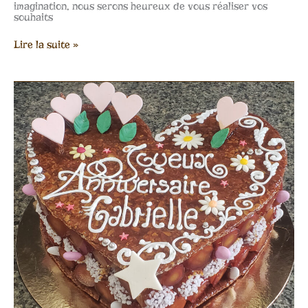
imagination, nous serons heureux de vous réaliser vos
souhaits
Lire la suite »
Pièce
montée
thème
cœur