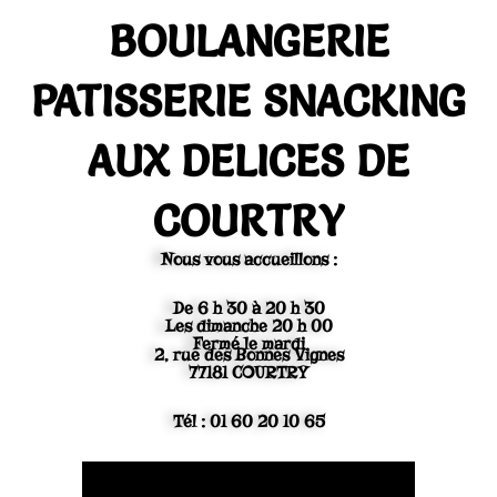
Aller
BOULANGERIE
au
contenu
PATISSERIE SNACKING
AUX DELICES DE
COURTRY
Nous vous accueillons :
De 6 h 30 à 20 h 30
Les dimanche 20 h 00
Fermé le mardi
2, rue des Bonnes Vignes
77181 COURTRY
Tél : 01 60 20 10 65