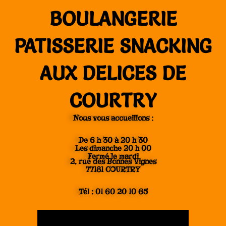
Aller
BOULANGERIE
au
contenu
PATISSERIE SNACKING
AUX DELICES DE
COURTRY
Nous vous accueillons :
De 6 h 30 à 20 h 30
Les dimanche 20 h 00
Fermé le mardi
2, rue des Bonnes Vignes
77181 COURTRY
Tél : 01 60 20 10 65