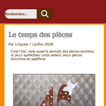
o
r
e
k
a
s
m
t
Le temps des pièces
Par
L'équipe
/
1 juillet 2026
C’est l’été, mais aussi la période des pièces montées,
et pour symboliser cette saison, deux pièces
décorées de papillons