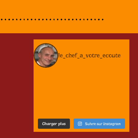
le_chef_a_votre_ecoute
Charger plus
Suivre sur Instagram