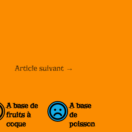
Article suivant
→
A base de
A base
fruits à
de
coque
poisson