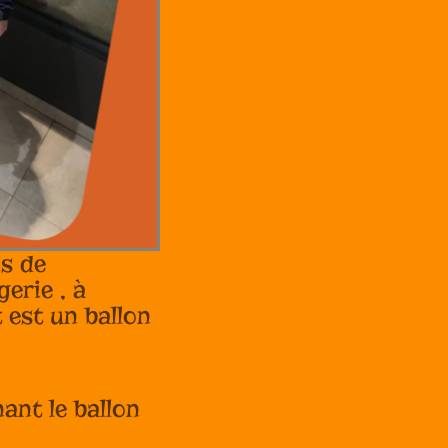
ns de
erie , à
 est un ballon
ant le ballon