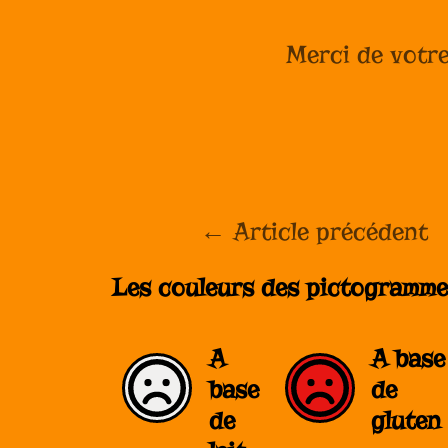
Merci de votre
←
Article précédent
Les couleurs des pictogrammes
A
A base
base
de
de
gluten