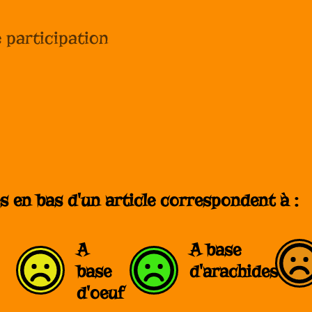
 participation
 en bas d'un article correspondent à :
A
A base
base
d'arachides
d'oeuf