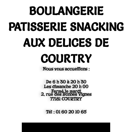
Aller
BOULANGERIE
au
contenu
PATISSERIE SNACKING
AUX DELICES DE
COURTRY
Nous vous accueillons :
De 6 h 30 à 20 h 30
Les dimanche 20 h 00
Fermé le mardi
2, rue des Bonnes Vignes
77181 COURTRY
Tél : 01 60 20 10 65