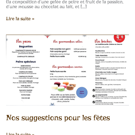
(la composition d’une gelée de poire et fruit de la passion,
d’une mousse au chocolat au lait, et […]
Lire la suite »
Nos
suggestions
pour
les
fêtes
Nos suggestions pour les fêtes
Lire la suite »