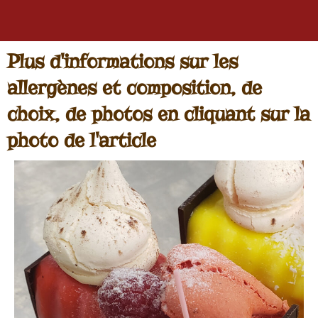
o
r
e
k
a
s
m
t
Plus d'informations sur les
allergènes et composition, de
choix, de photos en cliquant sur la
photo de l'article
Les
buchettes
sont
arrivées
dans
nos
vitrines